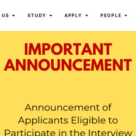
 US
STUDY
APPLY
PEOPLE