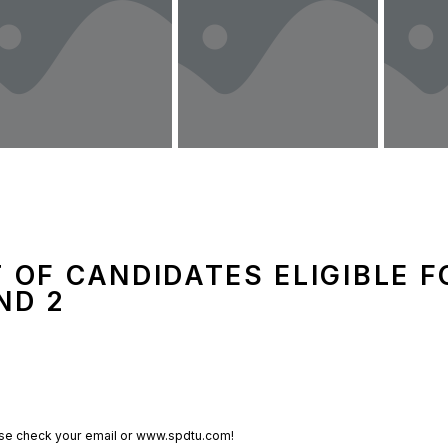
 OF CANDIDATES ELIGIBLE F
ND 2
ase check your email or www.spdtu.com!